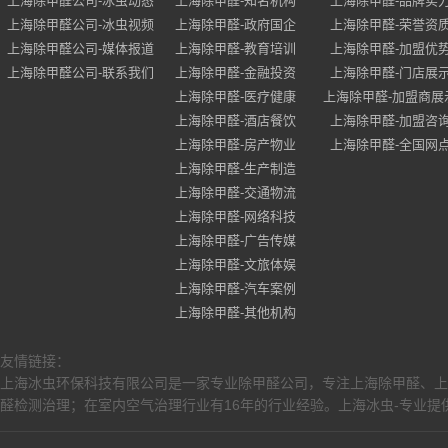
上海除甲醛公司-冰虫动态
上海除甲醛-知名机构
上海除甲醛-品牌实
上海除甲醛公司-冰虫视频
上海除甲醛-政府国企
上海除甲醛-荣誉资
上海除甲醛公司-媒体报道
上海除甲醛-教育培训
上海除甲醛-加盟优
上海除甲醛公司-联系我们
上海除甲醛-金融投资
上海除甲醛-门店展
上海除甲醛-医疗健康
上海除甲醛-加盟商展
上海除甲醛-酒店餐饮
上海除甲醛-加盟咨
上海除甲醛-房产物业
上海除甲醛-全国网
上海除甲醛-生产制造
上海除甲醛-交通物流
上海除甲醛-网络科技
上海除甲醛-广告传媒
上海除甲醛-文旅体娱
上海除甲醛-汽车案例
上海除甲醛-其他机构
友情链接：
上海冰虫环保科技有限公司是一家专业除甲醛公司，专注上海除甲醛、上
醛检测治理；在室内空气治理行业有16年的行业经验。上海冰虫-专业提供