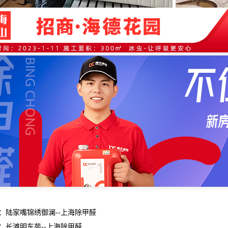
：陆家嘴锦绣御澜--上海除甲醛
：长滩明东苑--上海除甲醛