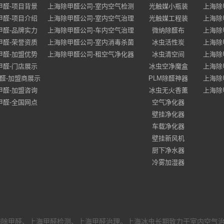
甲醛-项目背景
上海除甲醛公司-室内空气检测
光触媒小瓶装
上海除
甲醛-项目介绍
上海除甲醛公司-室内空气治理
光触媒工程装
上海除
甲醛-品牌实力
上海除甲醛公司-车内空气治理
微纳除醛布
上海除
甲醛-荣誉资质
上海除甲醛公司-室内消毒杀菌
冰虫活性炭
上海除
甲醛-加盟优势
上海除甲醛公司-租空气净化器
冰虫清空间
上海除
甲醛-门店展示
冰虫空净魔盒
上海除
醛-加盟商展示
PLM除醛神器
上海除
甲醛-加盟咨询
冰虫无火香薰
上海除
甲醛-全国网点
空气净化器
壁挂净化器
车载净化器
壁挂新风机
厨下净水器
冷雾加湿器
海除甲醛、上海甲醛检测、上海甲醛治理。上海冰虫长期致力于室内空气