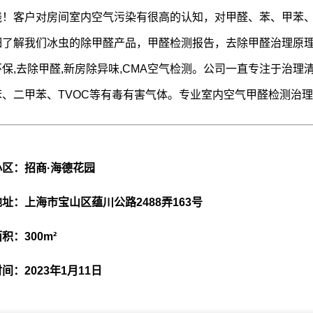
线！客户对房间室内空气污染有很高的认知，对甲醛、苯、甲苯、
细了解我们冰虫的除甲醛产品，甲醛
检测报告
，
去除甲醛
治理原
保,去除甲醛,新房除异味,
CMA空气检测
。公司一直专注于治理
苯、二甲苯、TVOC等有毒有害气体。专业室内空气甲醛检测治
小区：招商·海德花园
址：上海市宝山区蕴川公路2488弄163号
积：300m²
间：2023年1月11日