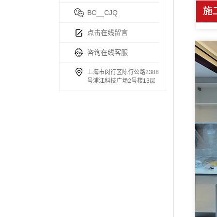
BC__CJQ
点击在线留言
咨询在线客服
上海市闵行区陈行公路2388
号浦江科技广场2号楼13层