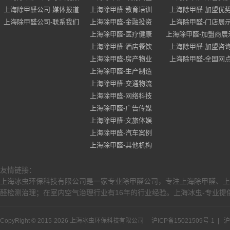
上海除甲醛公司-媒体报道
上海除甲醛-教育培训
上海除甲醛-加盟优
上海除甲醛公司-联系我们
上海除甲醛-金融投资
上海除甲醛-门店展
上海除甲醛-医疗健康
上海除甲醛-加盟商展
上海除甲醛-酒店餐饮
上海除甲醛-加盟咨
上海除甲醛-房产物业
上海除甲醛-全国网
上海除甲醛-生产制造
上海除甲醛-交通物流
上海除甲醛-网络科技
上海除甲醛-广告传媒
上海除甲醛-文旅体娱
上海除甲醛-汽车案例
上海除甲醛-其他机构
友情链接：
上海冰虫环保科技有限公司是一家专业除甲醛公司，专注上海除甲醛、上
醛检测治理；在室内空气治理行业有16年的行业经验。上海冰虫-专业提供
CopyRight © 2015-2026 上海冰虫环保科技有限公司
沪ICP备15021509号-1
|
沪